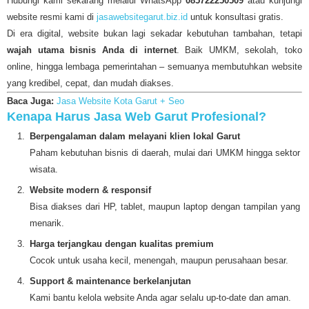
Hubungi kami sekarang melalui WhatsApp
085722250509
atau kunjungi
website resmi kami di
jasawebsitegarut.biz.id
untuk konsultasi gratis.
Di era digital, website bukan lagi sekadar kebutuhan tambahan, tetapi
wajah utama bisnis Anda di internet
. Baik UMKM, sekolah, toko
online, hingga lembaga pemerintahan – semuanya membutuhkan website
yang kredibel, cepat, dan mudah diakses.
Baca Juga:
Jasa Website Kota Garut + Seo
Kenapa Harus Jasa Web Garut Profesional?
Berpengalaman dalam melayani klien lokal Garut
Paham kebutuhan bisnis di daerah, mulai dari UMKM hingga sektor
wisata.
Website modern & responsif
Bisa diakses dari HP, tablet, maupun laptop dengan tampilan yang
menarik.
Harga terjangkau dengan kualitas premium
Cocok untuk usaha kecil, menengah, maupun perusahaan besar.
Support & maintenance berkelanjutan
Kami bantu kelola website Anda agar selalu up-to-date dan aman.