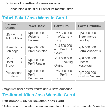
Gratis konsultasi & demo website
Anda bisa diskusi dulu sebelum memutuskan.
Tabel Paket Jasa Website Garut
Segmen
Paket Basic
Paket Pro
Paket Premium
Usaha
Rp1.500.000 –
Rp2.500.000
Rp4.000.000 –
UMKM /
Website 3
– Website +
E-commerce
Toko Online
Halaman
Blog
Lengkap
Rp3.500.000
Sekolah /
Rp2.000.000 –
Rp5.000.000 –
– Profil +
Lembaga
Profil Sekolah
Portal Akademik
Galeri
Wisata /
Rp4.000.000
Rp6.000.000 –
Rp2.500.000 –
Hotel /
– Booking
Sistem
Profil Usaha
Travel
Online
Reservasi
Rp3.000.000 –
Rp5.000.000
Perusahaan
Rp7.000.000 –
Profil
– Profil +
/ Instansi
Custom Sistem
Perusahaan
Blog
Harga fleksibel sesuai kebutuhan & fitur tambahan.
Testimoni Klien Jasa Website Garut
Pak Ahmad – UMKM Makanan Khas Garut
“Sejak punya website, pesanan dari luar kota makin banyak. Website