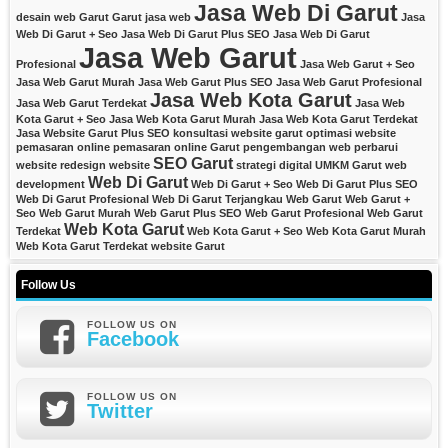
Jasa Web Di Garut
desain web Garut
Garut
jasa web
Jasa
Web Di Garut + Seo
Jasa Web Di Garut Plus SEO
Jasa Web Di Garut
Jasa Web Garut
Profesional
Jasa Web Garut + Seo
Jasa Web Garut Murah
Jasa Web Garut Plus SEO
Jasa Web Garut Profesional
Jasa Web Kota Garut
Jasa Web Garut Terdekat
Jasa Web
Kota Garut + Seo
Jasa Web Kota Garut Murah
Jasa Web Kota Garut Terdekat
Jasa Website Garut Plus SEO
konsultasi website garut
optimasi website
pemasaran online
pemasaran online Garut
pengembangan web
perbarui
SEO Garut
website
redesign website
strategi digital
UMKM Garut
web
Web Di Garut
development
Web Di Garut + Seo
Web Di Garut Plus SEO
Web Di Garut Profesional
Web Di Garut Terjangkau
Web Garut
Web Garut +
Seo
Web Garut Murah
Web Garut Plus SEO
Web Garut Profesional
Web Garut
Web Kota Garut
Terdekat
Web Kota Garut + Seo
Web Kota Garut Murah
Web Kota Garut Terdekat
website Garut
Follow Us
FOLLOW US ON
Facebook
FOLLOW US ON
Twitter