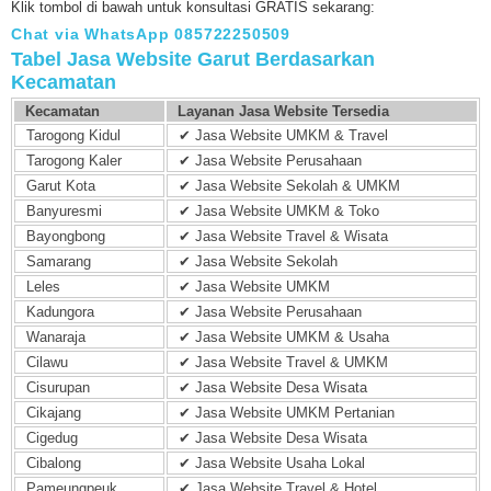
Klik tombol di bawah untuk konsultasi GRATIS sekarang:
Chat via WhatsApp 085722250509
Tabel Jasa Website Garut Berdasarkan
Kecamatan
Kecamatan
Layanan Jasa Website Tersedia
Tarogong Kidul
✔ Jasa Website UMKM & Travel
Tarogong Kaler
✔ Jasa Website Perusahaan
Garut Kota
✔ Jasa Website Sekolah & UMKM
Banyuresmi
✔ Jasa Website UMKM & Toko
Bayongbong
✔ Jasa Website Travel & Wisata
Samarang
✔ Jasa Website Sekolah
Leles
✔ Jasa Website UMKM
Kadungora
✔ Jasa Website Perusahaan
Wanaraja
✔ Jasa Website UMKM & Usaha
Cilawu
✔ Jasa Website Travel & UMKM
Cisurupan
✔ Jasa Website Desa Wisata
Cikajang
✔ Jasa Website UMKM Pertanian
Cigedug
✔ Jasa Website Desa Wisata
Cibalong
✔ Jasa Website Usaha Lokal
Pameungpeuk
✔ Jasa Website Travel & Hotel