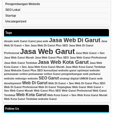
Pengembangan Website
SEO Lokal
Startup
Uncategorized
Tags
Jasa Web Di Garut
desain web Garut
Garut
jasa web
Jasa
Web Di Garut + Seo
Jasa Web Di Garut Plus SEO
Jasa Web Di Garut
Jasa Web Garut
Profesional
Jasa Web Garut + Seo
Jasa Web Garut Murah
Jasa Web Garut Plus SEO
Jasa Web Garut Profesional
Jasa Web Kota Garut
Jasa Web Garut Terdekat
Jasa Web
Kota Garut + Seo
Jasa Web Kota Garut Murah
Jasa Web Kota Garut Terdekat
Jasa Website Garut Plus SEO
konsultasi website garut
optimasi website
pemasaran online
pemasaran online Garut
pengembangan web
perbarui
SEO Garut
website
redesign website
strategi digital
UMKM Garut
web
Web Di Garut
development
Web Di Garut + Seo
Web Di Garut Plus SEO
Web Di Garut Profesional
Web Di Garut Terjangkau
Web Garut
Web Garut +
Seo
Web Garut Murah
Web Garut Plus SEO
Web Garut Profesional
Web Garut
Web Kota Garut
Terdekat
Web Kota Garut + Seo
Web Kota Garut Murah
Web Kota Garut Terdekat
website Garut
Follow Us