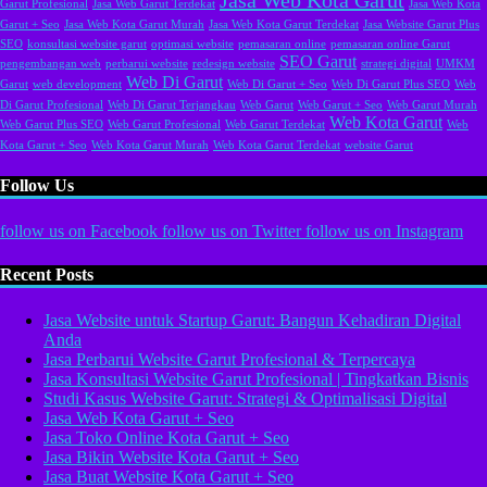
Garut Profesional
Jasa Web Garut Terdekat
Jasa Web Kota
Garut + Seo
Jasa Web Kota Garut Murah
Jasa Web Kota Garut Terdekat
Jasa Website Garut Plus
SEO
konsultasi website garut
optimasi website
pemasaran online
pemasaran online Garut
SEO Garut
pengembangan web
perbarui website
redesign website
strategi digital
UMKM
Web Di Garut
Garut
web development
Web Di Garut + Seo
Web Di Garut Plus SEO
Web
Di Garut Profesional
Web Di Garut Terjangkau
Web Garut
Web Garut + Seo
Web Garut Murah
Web Kota Garut
Web Garut Plus SEO
Web Garut Profesional
Web Garut Terdekat
Web
Kota Garut + Seo
Web Kota Garut Murah
Web Kota Garut Terdekat
website Garut
Follow Us
follow us on
Facebook
follow us on
Twitter
follow us on
Instagram
Recent Posts
Jasa Website untuk Startup Garut: Bangun Kehadiran Digital
Anda
Jasa Perbarui Website Garut Profesional & Terpercaya
Jasa Konsultasi Website Garut Profesional | Tingkatkan Bisnis
Studi Kasus Website Garut: Strategi & Optimalisasi Digital
Jasa Web Kota Garut + Seo
Jasa Toko Online Kota Garut + Seo
Jasa Bikin Website Kota Garut + Seo
Jasa Buat Website Kota Garut + Seo