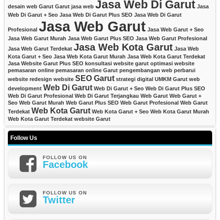
Jasa Web Di Garut
desain web Garut
Garut
jasa web
Jasa
Web Di Garut + Seo
Jasa Web Di Garut Plus SEO
Jasa Web Di Garut
Jasa Web Garut
Profesional
Jasa Web Garut + Seo
Jasa Web Garut Murah
Jasa Web Garut Plus SEO
Jasa Web Garut Profesional
Jasa Web Kota Garut
Jasa Web Garut Terdekat
Jasa Web
Kota Garut + Seo
Jasa Web Kota Garut Murah
Jasa Web Kota Garut Terdekat
Jasa Website Garut Plus SEO
konsultasi website garut
optimasi website
pemasaran online
pemasaran online Garut
pengembangan web
perbarui
SEO Garut
website
redesign website
strategi digital
UMKM Garut
web
Web Di Garut
development
Web Di Garut + Seo
Web Di Garut Plus SEO
Web Di Garut Profesional
Web Di Garut Terjangkau
Web Garut
Web Garut +
Seo
Web Garut Murah
Web Garut Plus SEO
Web Garut Profesional
Web Garut
Web Kota Garut
Terdekat
Web Kota Garut + Seo
Web Kota Garut Murah
Web Kota Garut Terdekat
website Garut
Follow Us
FOLLOW US ON
Facebook
FOLLOW US ON
Twitter