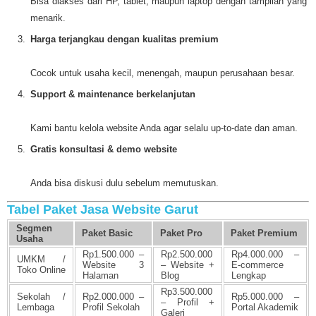
Bisa diakses dari HP, tablet, maupun laptop dengan tampilan yang
menarik.
Harga terjangkau dengan kualitas premium
Cocok untuk usaha kecil, menengah, maupun perusahaan besar.
Support & maintenance berkelanjutan
Kami bantu kelola website Anda agar selalu up-to-date dan aman.
Gratis konsultasi & demo website
Anda bisa diskusi dulu sebelum memutuskan.
Tabel Paket Jasa Website Garut
Segmen
Paket Basic
Paket Pro
Paket Premium
Usaha
Rp1.500.000 –
Rp2.500.000
Rp4.000.000 –
UMKM /
Website 3
– Website +
E-commerce
Toko Online
Halaman
Blog
Lengkap
Rp3.500.000
Sekolah /
Rp2.000.000 –
Rp5.000.000 –
– Profil +
Lembaga
Profil Sekolah
Portal Akademik
Galeri