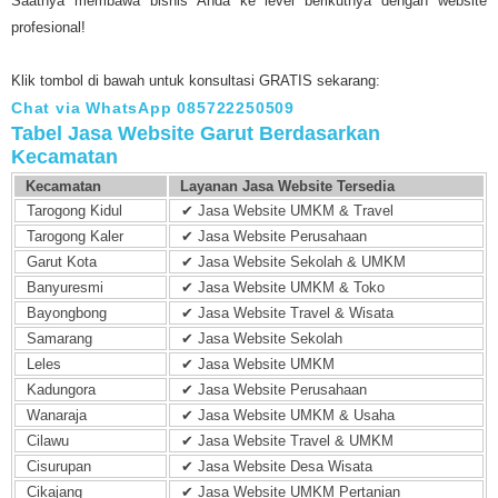
Saatnya membawa bisnis Anda ke level berikutnya dengan website
profesional!
Klik tombol di bawah untuk konsultasi GRATIS sekarang:
Chat via WhatsApp 085722250509
Tabel Jasa Website Garut Berdasarkan
Kecamatan
Kecamatan
Layanan Jasa Website Tersedia
Tarogong Kidul
✔ Jasa Website UMKM & Travel
Tarogong Kaler
✔ Jasa Website Perusahaan
Garut Kota
✔ Jasa Website Sekolah & UMKM
Banyuresmi
✔ Jasa Website UMKM & Toko
Bayongbong
✔ Jasa Website Travel & Wisata
Samarang
✔ Jasa Website Sekolah
Leles
✔ Jasa Website UMKM
Kadungora
✔ Jasa Website Perusahaan
Wanaraja
✔ Jasa Website UMKM & Usaha
Cilawu
✔ Jasa Website Travel & UMKM
Cisurupan
✔ Jasa Website Desa Wisata
Cikajang
✔ Jasa Website UMKM Pertanian