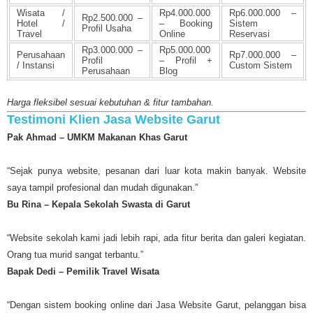
Wisata /
Rp4.000.000
Rp6.000.000 –
Rp2.500.000 –
Hotel /
– Booking
Sistem
Profil Usaha
Travel
Online
Reservasi
Rp3.000.000 –
Rp5.000.000
Perusahaan
Rp7.000.000 –
Profil
– Profil +
/ Instansi
Custom Sistem
Perusahaan
Blog
Harga fleksibel sesuai kebutuhan & fitur tambahan.
Testimoni Klien Jasa Website Garut
Pak Ahmad – UMKM Makanan Khas Garut
“Sejak punya website, pesanan dari luar kota makin banyak. Website
saya tampil profesional dan mudah digunakan.”
Bu Rina – Kepala Sekolah Swasta di Garut
“Website sekolah kami jadi lebih rapi, ada fitur berita dan galeri kegiatan.
Orang tua murid sangat terbantu.”
Bapak Dedi – Pemilik Travel Wisata
“Dengan sistem booking online dari Jasa Website Garut, pelanggan bisa