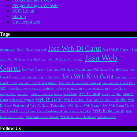
Pengembangan Website
SEO Lokal
Startup
Uncategorized
Tags
Jasa Web Di Garut
desain web Garut
Garut
jasa web
Jasa Web Di Garut + Seo
Jasa Web
Jasa Web Di Garut Plus SEO
Jasa Web Di Garut Profesional
Garut
Jasa Web Garut + Seo
Jasa Web Garut Murah
Jasa Web Garut Plus SEO
Jasa Web
Jasa Web Kota Garut
Garut Profesional
Jasa Web Garut Terdekat
Jasa Web Kota
Garut + Seo
Jasa Web Kota Garut Murah
Jasa Web Kota Garut Terdekat
Jasa Website Garut Plus
SEO
konsultasi website garut
optimasi website
pemasaran online
pemasaran online Garut
SEO Garut
pengembangan web
perbarui website
redesign website
strategi digital
UMKM
Web Di Garut
Garut
web development
Web Di Garut + Seo
Web Di Garut Plus SEO
Web
Di Garut Profesional
Web Di Garut Terjangkau
Web Garut
Web Garut + Seo
Web Garut Murah
Web Kota Garut
Web Garut Plus SEO
Web Garut Profesional
Web Garut Terdekat
Web
Kota Garut + Seo
Web Kota Garut Murah
Web Kota Garut Terdekat
website Garut
Follow Us