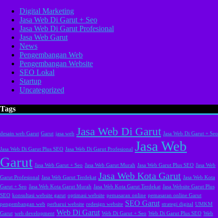
Digital Marketing
Jasa Web Di Garut + Seo
Jasa Web Di Garut Profesional
Jasa Web Garut
News
Pengembangan Web
Pengembangan Website
SEO Lokal
Startup
Uncategorized
Tags
Jasa Web Di Garut
desain web Garut
Garut
jasa web
Jasa Web Di Garut + Seo
Jasa Web
Jasa Web Di Garut Plus SEO
Jasa Web Di Garut Profesional
Garut
Jasa Web Garut + Seo
Jasa Web Garut Murah
Jasa Web Garut Plus SEO
Jasa Web
Jasa Web Kota Garut
Garut Profesional
Jasa Web Garut Terdekat
Jasa Web Kota
Garut + Seo
Jasa Web Kota Garut Murah
Jasa Web Kota Garut Terdekat
Jasa Website Garut Plus
SEO
konsultasi website garut
optimasi website
pemasaran online
pemasaran online Garut
SEO Garut
pengembangan web
perbarui website
redesign website
strategi digital
UMKM
Web Di Garut
Garut
web development
Web Di Garut + Seo
Web Di Garut Plus SEO
Web