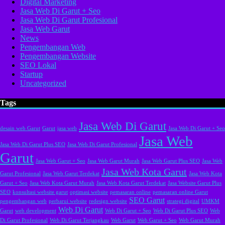
Digital Marketing
Jasa Web Di Garut + Seo
Jasa Web Di Garut Profesional
Jasa Web Garut
News
Pengembangan Web
Pengembangan Website
SEO Lokal
Startup
Uncategorized
Tags
Jasa Web Di Garut
desain web Garut
Garut
jasa web
Jasa Web Di Garut + Seo
Jasa Web
Jasa Web Di Garut Plus SEO
Jasa Web Di Garut Profesional
Garut
Jasa Web Garut + Seo
Jasa Web Garut Murah
Jasa Web Garut Plus SEO
Jasa Web
Jasa Web Kota Garut
Garut Profesional
Jasa Web Garut Terdekat
Jasa Web Kota
Garut + Seo
Jasa Web Kota Garut Murah
Jasa Web Kota Garut Terdekat
Jasa Website Garut Plus
SEO
konsultasi website garut
optimasi website
pemasaran online
pemasaran online Garut
SEO Garut
pengembangan web
perbarui website
redesign website
strategi digital
UMKM
Web Di Garut
Garut
web development
Web Di Garut + Seo
Web Di Garut Plus SEO
Web
Di Garut Profesional
Web Di Garut Terjangkau
Web Garut
Web Garut + Seo
Web Garut Murah