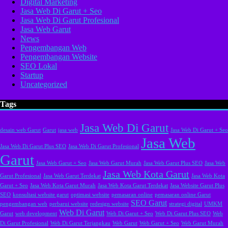
Digital Marketing
Jasa Web Di Garut + Seo
Jasa Web Di Garut Profesional
Jasa Web Garut
News
Pengembangan Web
Pengembangan Website
SEO Lokal
Startup
Uncategorized
Tags
Jasa Web Di Garut
desain web Garut
Garut
jasa web
Jasa Web Di Garut + Seo
Jasa Web
Jasa Web Di Garut Plus SEO
Jasa Web Di Garut Profesional
Garut
Jasa Web Garut + Seo
Jasa Web Garut Murah
Jasa Web Garut Plus SEO
Jasa Web
Jasa Web Kota Garut
Garut Profesional
Jasa Web Garut Terdekat
Jasa Web Kota
Garut + Seo
Jasa Web Kota Garut Murah
Jasa Web Kota Garut Terdekat
Jasa Website Garut Plus
SEO
konsultasi website garut
optimasi website
pemasaran online
pemasaran online Garut
SEO Garut
pengembangan web
perbarui website
redesign website
strategi digital
UMKM
Web Di Garut
Garut
web development
Web Di Garut + Seo
Web Di Garut Plus SEO
Web
Di Garut Profesional
Web Di Garut Terjangkau
Web Garut
Web Garut + Seo
Web Garut Murah