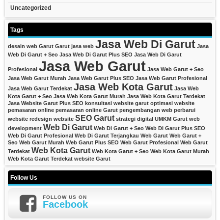
Uncategorized
Tags
Jasa Web Di Garut
desain web Garut
Garut
jasa web
Jasa
Web Di Garut + Seo
Jasa Web Di Garut Plus SEO
Jasa Web Di Garut
Jasa Web Garut
Profesional
Jasa Web Garut + Seo
Jasa Web Garut Murah
Jasa Web Garut Plus SEO
Jasa Web Garut Profesional
Jasa Web Kota Garut
Jasa Web Garut Terdekat
Jasa Web
Kota Garut + Seo
Jasa Web Kota Garut Murah
Jasa Web Kota Garut Terdekat
Jasa Website Garut Plus SEO
konsultasi website garut
optimasi website
pemasaran online
pemasaran online Garut
pengembangan web
perbarui
SEO Garut
website
redesign website
strategi digital
UMKM Garut
web
Web Di Garut
development
Web Di Garut + Seo
Web Di Garut Plus SEO
Web Di Garut Profesional
Web Di Garut Terjangkau
Web Garut
Web Garut +
Seo
Web Garut Murah
Web Garut Plus SEO
Web Garut Profesional
Web Garut
Web Kota Garut
Terdekat
Web Kota Garut + Seo
Web Kota Garut Murah
Web Kota Garut Terdekat
website Garut
Follow Us
FOLLOW US ON
Facebook