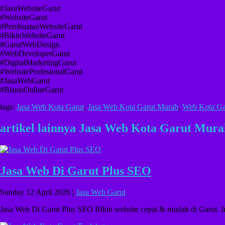
#JasaWebsiteGarut
#WebsiteGarut
#PembuatanWebsiteGarut
#BikinWebsiteGarut
#GarutWebDesign
#WebDeveloperGarut
#DigitalMarketingGarut
#WebsiteProfesionalGarut
#JasaWebGarut
#BisnisOnlineGarut
tags:
Jasa Web Kota Garut
,
Jasa Web Kota Garut Murah
,
Web Kota Ga
artikel lainnya Jasa Web Kota Garut Mura
Jasa Web Di Garut Plus SEO
Sunday 12 April 2026 |
Jasa Web Garut
Jasa Web Di Garut Plus SEO Bikin website cepat & mudah di Garut.