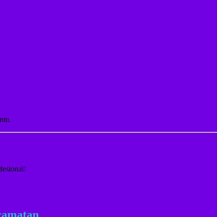
ntu.
fesional!
camatan