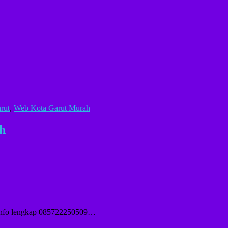
rut
,
Web Kota Garut Murah
h
 Info lengkap 085722250509…