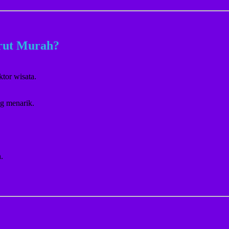
rut Murah?
tor wisata.
ng menarik.
.