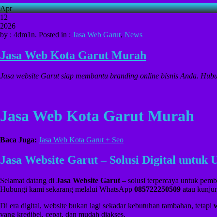
Apr
12
2026
by : 4dm1n. Posted in :
Jasa Web Garut
,
News
Jasa Web Kota Garut Murah
Jasa website Garut siap membantu branding online bisnis Anda. Hubu
Jasa Web Kota Garut Murah
Baca Juga:
Jasa Web Kota Garut + Seo
Jasa Website Garut – Solusi Digital untu
Selamat datang di
Jasa Website Garut
– solusi terpercaya untuk pemb
Hubungi kami sekarang melalui WhatsApp
085722250509
atau kunjun
Di era digital, website bukan lagi sekadar kebutuhan tambahan, tetapi
yang kredibel, cepat, dan mudah diakses.