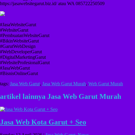
https://jasawebsitegarut.biz.id/ atau WA 085722250509
#JasaWebsiteGarut
#WebsiteGarut
#PembuatanWebsiteGarut
#BikinWebsiteGarut
#GarutWebDesign
#WebDeveloperGarut
#DigitalMarketingGarut
#WebsiteProfesionalGarut
#JasaWebGarut
#BisnisOnlineGarut
tags:
Jasa Web Garut
,
Jasa Web Garut Murah
,
Web Garut Murah
artikel lainnya Jasa Web Garut Murah
Jasa Web Kota Garut + Seo
Sunday 12 April 2026 |
Jasa Web Garut
,
News