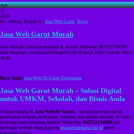
Apr
12
2026
by : 4dm1n. Posted in :
Jasa Web Garut
,
News
Jasa Web Garut Murah
Jasa Website Garut profesional & murah! Hubungi 085722250509
atau kunjungi www.jasawebsitegarut.biz.id untuk solusi website bisnis
Anda
Baca Juga:
Jasa Web Di Garut Terjangkau
Jasa Web Garut Murah – Solusi Digital
untuk UMKM, Sekolah, dan Bisnis Anda
Selamat datang di
Jasa Website Garut
– solusi terpercaya untuk
pembuatan website profesional, modern, dan mobile-friendly di Garut.
Hubungi kami sekarang melalui WhatsApp
085722250509
atau
kunjungi website resmi kami di
jasawebsitegarut.biz.id
untuk
konsultasi gratis.