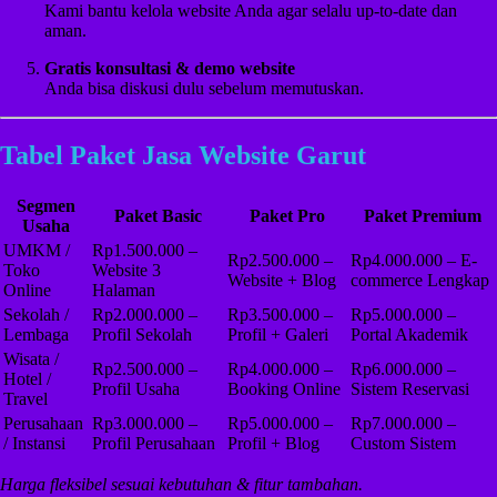
Kami bantu kelola website Anda agar selalu up-to-date dan
aman.
Gratis konsultasi & demo website
Anda bisa diskusi dulu sebelum memutuskan.
Tabel Paket Jasa Website Garut
Segmen
Paket Basic
Paket Pro
Paket Premium
Usaha
UMKM /
Rp1.500.000 –
Rp2.500.000 –
Rp4.000.000 – E-
Toko
Website 3
Website + Blog
commerce Lengkap
Online
Halaman
Sekolah /
Rp2.000.000 –
Rp3.500.000 –
Rp5.000.000 –
Lembaga
Profil Sekolah
Profil + Galeri
Portal Akademik
Wisata /
Rp2.500.000 –
Rp4.000.000 –
Rp6.000.000 –
Hotel /
Profil Usaha
Booking Online
Sistem Reservasi
Travel
Perusahaan
Rp3.000.000 –
Rp5.000.000 –
Rp7.000.000 –
/ Instansi
Profil Perusahaan
Profil + Blog
Custom Sistem
Harga fleksibel sesuai kebutuhan & fitur tambahan.