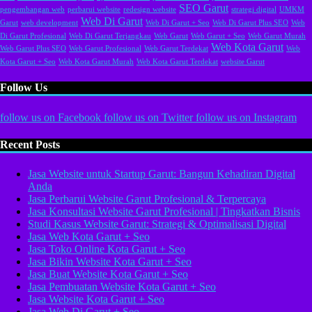
SEO Garut
pengembangan web
perbarui website
redesign website
strategi digital
UMKM
Web Di Garut
Garut
web development
Web Di Garut + Seo
Web Di Garut Plus SEO
Web
Di Garut Profesional
Web Di Garut Terjangkau
Web Garut
Web Garut + Seo
Web Garut Murah
Web Kota Garut
Web Garut Plus SEO
Web Garut Profesional
Web Garut Terdekat
Web
Kota Garut + Seo
Web Kota Garut Murah
Web Kota Garut Terdekat
website Garut
Follow Us
follow us on
Facebook
follow us on
Twitter
follow us on
Instagram
Recent Posts
Jasa Website untuk Startup Garut: Bangun Kehadiran Digital
Anda
Jasa Perbarui Website Garut Profesional & Terpercaya
Jasa Konsultasi Website Garut Profesional | Tingkatkan Bisnis
Studi Kasus Website Garut: Strategi & Optimalisasi Digital
Jasa Web Kota Garut + Seo
Jasa Toko Online Kota Garut + Seo
Jasa Bikin Website Kota Garut + Seo
Jasa Buat Website Kota Garut + Seo
Jasa Pembuatan Website Kota Garut + Seo
Jasa Website Kota Garut + Seo
Jasa Web Di Garut + Seo