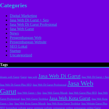
Categories
Digital Marketing
Jasa Web Di Garut + Seo
Jasa Web Di Garut Profesional
Jasa Web Garut
News
Pengembangan Web
Pengembangan Website
SEO Lokal
Startup
Uncategorized
Tags
Jasa Web Di Garut
desain web Garut
Garut
jasa web
Jasa Web Di Garut + Seo
Jasa Web
Jasa Web Di Garut Plus SEO
Jasa Web Di Garut Profesional
Garut
Jasa Web Garut + Seo
Jasa Web Garut Murah
Jasa Web Garut Plus SEO
Jasa Web
Jasa Web Kota Garut
Garut Profesional
Jasa Web Garut Terdekat
Jasa Web Kota
Garut + Seo
Jasa Web Kota Garut Murah
Jasa Web Kota Garut Terdekat
Jasa Website Garut Plus
SEO
konsultasi website garut
optimasi website
pemasaran online
pemasaran online Garut