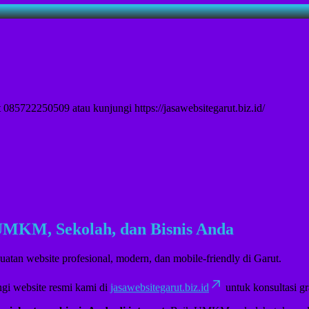
085722250509 atau kunjungi https://jasawebsitegarut.biz.id/
k UMKM, Sekolah, dan Bisnis Anda
uatan website profesional, modern, dan mobile-friendly di Garut.
gi website resmi kami di
jasawebsitegarut.biz.id
untuk konsultasi gra