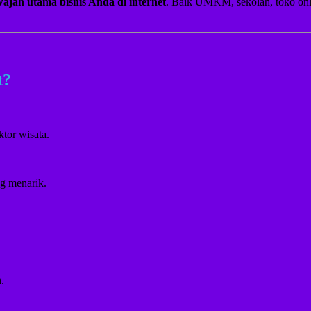
wajah utama bisnis Anda di internet
. Baik UMKM, sekolah, toko on
t?
tor wisata.
ng menarik.
.