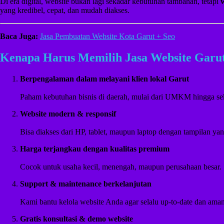
Di era digital, website bukan lagi sekadar kebutuhan tambahan, tetapi
yang kredibel, cepat, dan mudah diakses.
Baca Juga:
Jasa Pembuatan Website Kota Garut + Seo
Kenapa Harus Memilih Jasa Website Garu
Berpengalaman dalam melayani klien lokal Garut
Paham kebutuhan bisnis di daerah, mulai dari UMKM hingga sek
Website modern & responsif
Bisa diakses dari HP, tablet, maupun laptop dengan tampilan ya
Harga terjangkau dengan kualitas premium
Cocok untuk usaha kecil, menengah, maupun perusahaan besar.
Support & maintenance berkelanjutan
Kami bantu kelola website Anda agar selalu up-to-date dan aman
Gratis konsultasi & demo website