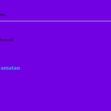
ntu.
fesional!
camatan