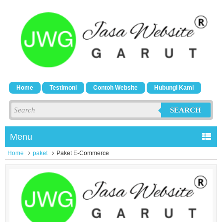
Home
Testimoni
Contoh Website
Hubungi Kami
SEARCH
Menu
Home
paket
Paket E-Commerce