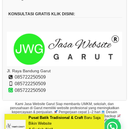
KONSULTASI GRATIS KLIK DISINI:
Jl. Raya Bandung Garut
085722250509
085722250509
085722250509
Kami Jasa Website Garut Siap membantu UMKM, sekolah, dan
perusahaan di Garut memiliki website profesional yang meningkatkan
kepercayaan & penjualan.
Pengerjaan cepat 1–2 hari
Desain
premium & elegan
100% mobile friendly
Aman + SSL + backup
SEO friendly (mudah muncul di Google)
Support full via WhatsApp
Pusat Batik Tradisional & Craft
Baru Saja
Hp/Wa: 085722250509